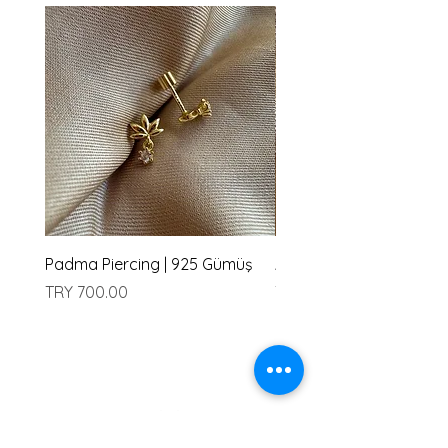
Padma Piercing | 925 Gümüş
Amu Piercing | 925 Güm
Price
Price
TRY 700.00
TRY 700.00