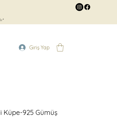
lir*
Giriş Yap
ci Küpe-925 Gümüş