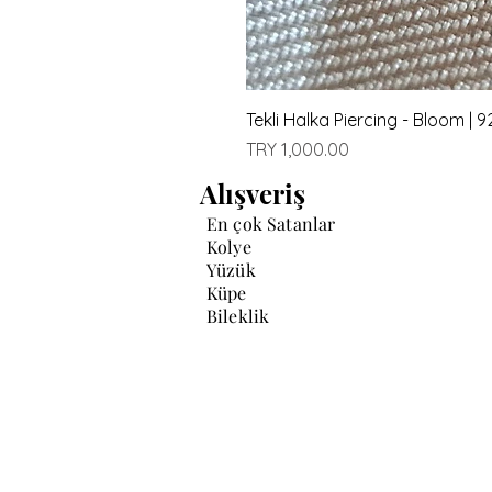
Tekli Halka Piercing - Bloom |
Price
TRY 1,000.00
Alışveriş
En çok Satanlar
Kolye
Yüzük
Küpe
Bileklik