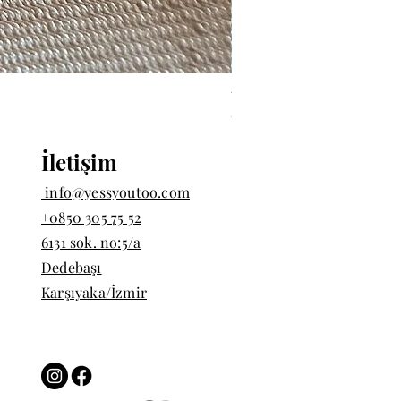
Tekli Halka Piercing - Hal
Price
TRY 1,000.00
İletişim
info@yessyoutoo.com
+0850 305 75 52
6131 sok. no:5/a
Dedebaşı
Karşıyaka/İzmir