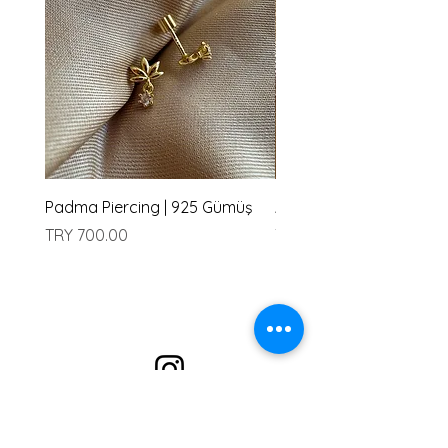
Padma Piercing | 925 Gümüş
Amu Piercing | 925 Güm
Price
Price
TRY 700.00
TRY 700.00
Alışveriş
En çok Satanlar