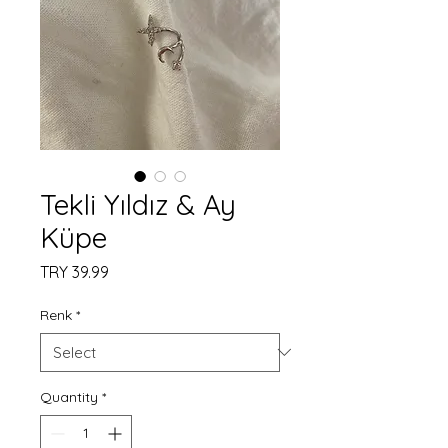
Tekli Yıldız & Ay
Küpe
Price
TRY 39.99
Renk
*
Quantity
*