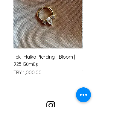
Tekli Halka Piercing - Bloom |
Tekli Halka Piercing - Ha
925 Gümüş
Gümüş
Price
Price
TRY 1,000.00
TRY 1,000.00
Alışveriş
En çok Satanlar
Kolye