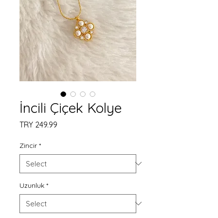
İncili Çiçek Kolye
Price
TRY 249.99
Zincir
*
Uzunluk
*