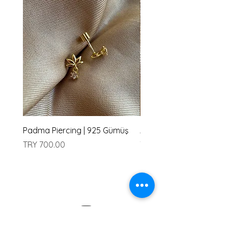
Padma Piercing | 925 Gümüş
Amu Piercing | 925 Güm
Price
Price
TRY 700.00
TRY 700.00